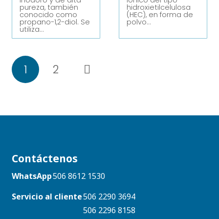
inodoro y de alta
iónico del tipo
pureza, también
hidroxietilcelulosa
conocido como
(HEC), en forma de
propano-1,2-diol. Se
polvo…
utiliza…
1
2
Contáctenos
WhatsApp
506 8612 1530
Servicio al cliente
506 2290 3694
506 2296 8158