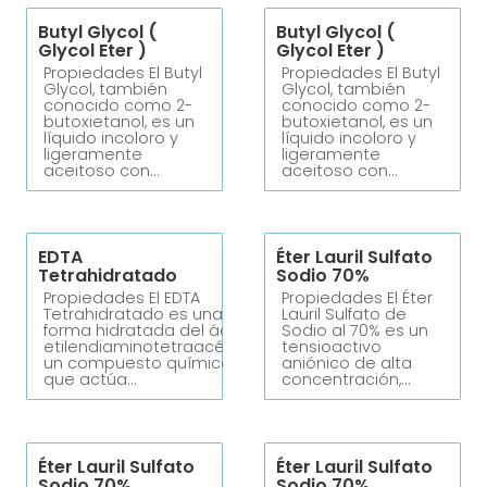
Butyl Glycol (
Butyl Glycol (
Glycol Eter )
Glycol Eter )
Propiedades El Butyl
Propiedades El Butyl
Glycol, también
Glycol, también
conocido como 2-
conocido como 2-
butoxietanol, es un
butoxietanol, es un
líquido incoloro y
líquido incoloro y
ligeramente
ligeramente
aceitoso con…
aceitoso con…
EDTA
Éter Lauril Sulfato
Tetrahidratado
Sodio 70%
Propiedades El EDTA
Propiedades El Éter
Tetrahidratado es una
Lauril Sulfato de
forma hidratada del ácido
Sodio al 70% es un
etilendiaminotetraacético,
tensioactivo
un compuesto químico
aniónico de alta
que actúa…
concentración,…
Éter Lauril Sulfato
Éter Lauril Sulfato
Sodio 70%
Sodio 70%