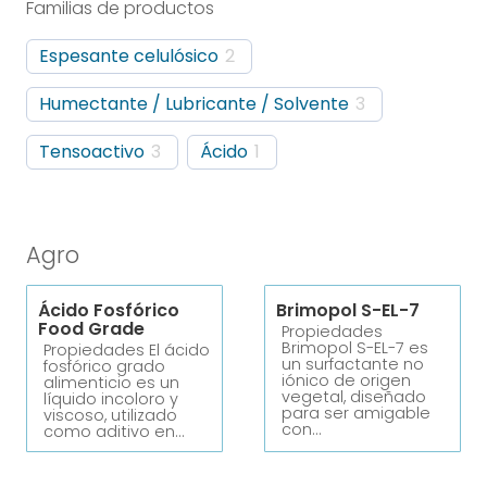
Familias de productos
Espesante celulósico
2
Humectante / Lubricante / Solvente
3
Tensoactivo
3
Ácido
1
Agro
Ácido Fosfórico
Brimopol S-EL-7
Food Grade
Propiedades
Brimopol S-EL-7 es
Propiedades El ácido
un surfactante no
fosfórico grado
iónico de origen
alimenticio es un
vegetal, diseñado
líquido incoloro y
para ser amigable
viscoso, utilizado
con…
como aditivo en…